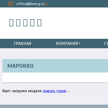
office@linevg.ru
ГЛАВНАЯ
КОМПАНИЯ
С
МАРОККО
Идет загрузка модуля
поиска туров
…